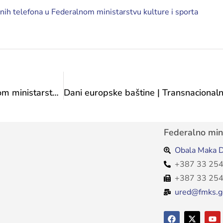
snih telefona u Federalnom ministarstvu kulture i sporta
Posjeta predstavnika Grada Gradačca Federalnom ministarstvu kulture i sporta
Federalno mini
Obala Maka D
+387 33 254
+387 33 254
ured@fmks.g