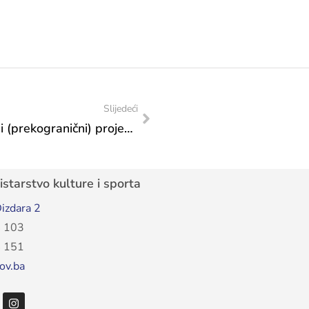
Slijedeći
Dani europske baštine | Transnacionalni (prekogranični) projekti EHD 2024 | Poziv za projekte
starstvo kulture i sporta
izdara 2
 103
 151
ov.ba