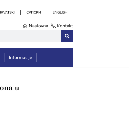
HRVATSKI
СРПСКИ
ENGLISH
Naslovna
Kontakt
e
Informacije
fona u