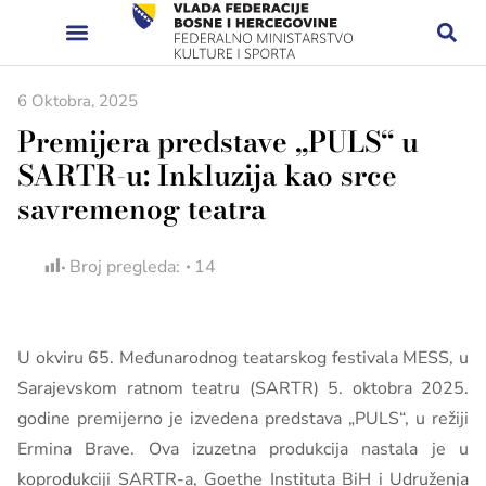
6 Oktobra, 2025
Premijera predstave „PULS“ u
SARTR-u: Inkluzija kao srce
savremenog teatra
Broj pregleda:
14
U okviru 65. Međunarodnog teatarskog festivala MESS, u
Sarajevskom ratnom teatru (SARTR) 5. oktobra 2025.
godine premijerno je izvedena predstava „PULS“, u režiji
Ermina Brave. Ova izuzetna produkcija nastala je u
koprodukciji SARTR-a, Goethe Instituta BiH i Udruženja