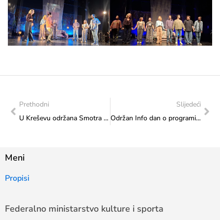
Prethodni
Slijedeći
U Kreševu održana Smotra folklora „Igrom da te upoznam”
Održan Info dan o programima Evropske unije
Meni
Propisi
Federalno ministarstvo kulture i sporta