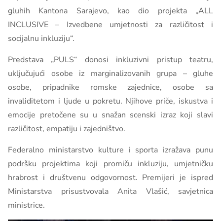
gluhih Kantona Sarajevo, kao dio projekta „ALL
INCLUSIVE – Izvedbene umjetnosti za različitost i
socijalnu inkluziju“.
Predstava „PULS“ donosi inkluzivni pristup teatru,
uključujući osobe iz marginalizovanih grupa – gluhe
osobe, pripadnike romske zajednice, osobe sa
invaliditetom i ljude u pokretu. Njihove priče, iskustva i
emocije pretočene su u snažan scenski izraz koji slavi
različitost, empatiju i zajedništvo.
Federalno ministarstvo kulture i sporta izražava punu
podršku projektima koji promiču inkluziju, umjetničku
hrabrost i društvenu odgovornost. Premijeri je ispred
Ministarstva prisustvovala Anita Vlašić, savjetnica
ministrice.