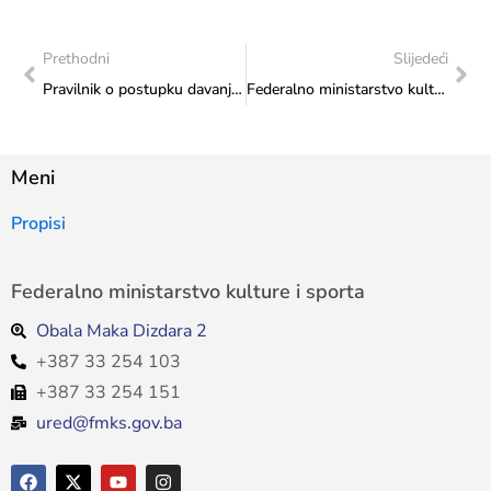
Prethodni
Slijedeći
Pravilnik o postupku davanja saglasnosti za izdavanje dozvola za izvoz umjetničkih dijela i anikviteta
Federalno ministarstvo kulture i sporta predstavlja Podcast „Koraci naslijeđa“ u srijedu, 8. 7. 2026. godine u 11 sati na Youtube kanalu Federalnog ministarstva kulture i sporta
Meni
Propisi
Federalno ministarstvo kulture i sporta
Obala Maka Dizdara 2
+387 33 254 103
+387 33 254 151
ured@fmks.gov.ba