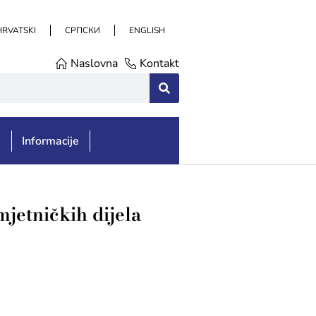
HRVATSKI
СРПСКИ
ENGLISH
Naslovna
Kontakt
e
Informacije
mjetničkih dijela