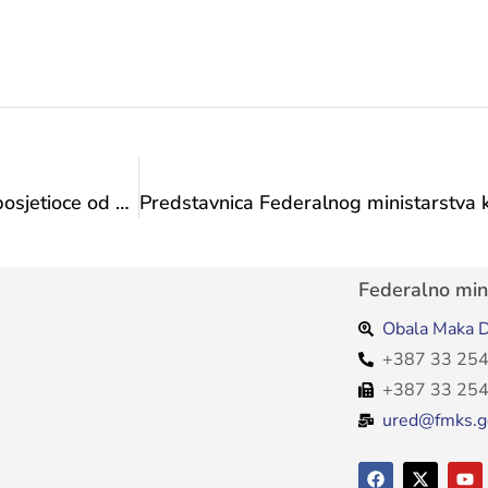
Izložba „Duh Malrauxa u Sarajevu“ otvorena za posjetioce od 7. do 12. jula
Federalno mini
Obala Maka D
+387 33 254
+387 33 254
ured@fmks.g