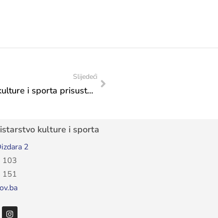
Slijedeći
Predstavnica Federalnog ministarstva kulture i sporta prisustvovala otvaranju VIII Međunarodnog Konjic Summer Festa 2026.
starstvo kulture i sporta
izdara 2
 103
 151
ov.ba