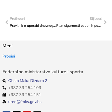
Prethodni
Slijedeći
Pravilnik o uporabi dnevnog odmora i odsustva djelatnika u Federalnom ministarstvu kulture i sporta
Plan sigurnosti osobnih podataka u Federalnom ministarstvu kulture i sporta
Meni
Propisi
Federalno ministarstvo kulture i sporta
Obala Maka Dizdara 2
+387 33 254 103
+387 33 254 151
ured@fmks.gov.ba