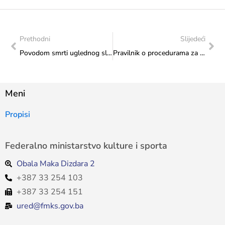
Prethodni
Slijedeći
Povodom smrti uglednog slikara Edina Numankadića – Odlučio sam živjeti umjetnost
Pravilnik o procedurama za izbor korisnika sredstava po javnim pozivima u oblasti kulturno-historijskog nasljeđa, kulture, sporta i mladih za 2026. godinu
Meni
Propisi
Federalno ministarstvo kulture i sporta
Obala Maka Dizdara 2
+387 33 254 103
+387 33 254 151
ured@fmks.gov.ba