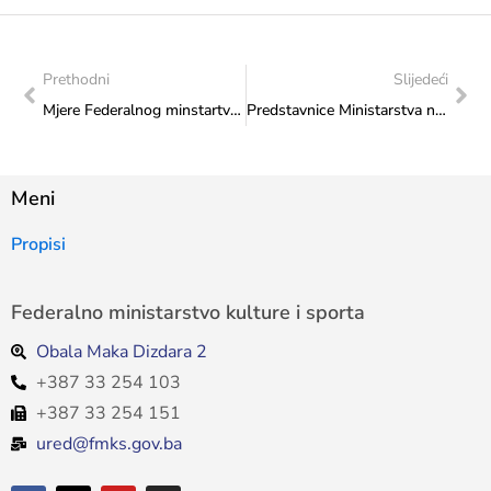
Prethodni
Slijedeći
Mjere Federalnog minstartva kulture i sporta za objedinjeni Operativni plan Federacije BiH za provedbu Gender akcionog plana Bosne i Hercegovine za period 2023-2027 Gender centra Federacije Bosne i Hercegovine
Predstavnice Ministarstva na stručnom seminaru „Upravljanje rizicima u Javnom sektoru u FBiH i uloga interne revizije”
Meni
Propisi
Federalno ministarstvo kulture i sporta
Obala Maka Dizdara 2
+387 33 254 103
+387 33 254 151
ured@fmks.gov.ba