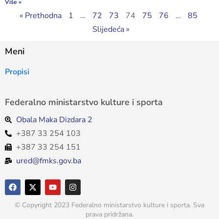
Više »
« Prethodna
1
…
72
73
74
75
76
…
85
Slijedeća »
Meni
Propisi
Federalno ministarstvo kulture i sporta
Obala Maka Dizdara 2
+387 33 254 103
+387 33 254 151
ured@fmks.gov.ba
© Copyright 2023 Federalno ministarstvo kulture i sporta. Sva
prava pridržana.