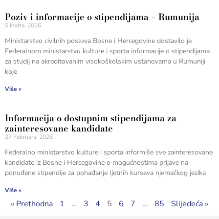
Poziv i informacije o stipendijama – Rumunija
5 Marta, 2026
Ministarstvo civilnih poslova Bosne i Hercegovine dostavilo je
Federalnom ministarstvu kulture i sporta informacije o stipendijama
za studij na akreditovanim visokoškolskim ustanovama u Rumuniji
koje
Više »
Informacija o dostupnim stipendijama za
zainteresovane kandidate
27 Februara, 2026
Federalno ministarstvo kulture i sporta informiše sve zainteresovane
kandidate iz Bosne i Hercegovine o mogućnostima prijave na
ponuđene stipendije za pohađanje ljetnih kurseva njemačkog jezika
Više »
« Prethodna
1
…
3
4
5
6
7
…
85
Slijedeća »