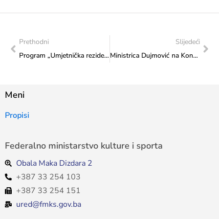
Prethodni
Slijedeći
Program „Umjetnička rezidencija 2018“, Beč i Salzburg (Austrija)
Ministrica Dujmović na Konferenciji „Zanati-prošlost, sadašnjost, budućnost“
Meni
Propisi
Federalno ministarstvo kulture i sporta
Obala Maka Dizdara 2
+387 33 254 103
+387 33 254 151
ured@fmks.gov.ba