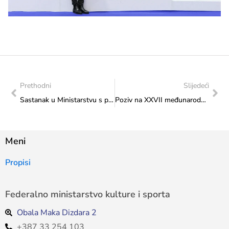
Prethodni
Slijedeći
Sastanak u Ministarstvu s predstavnicima Udruženja „SIN Neretvica“
Poziv na XXVII međunarodni likovni konkurs “Radost Evrope 2025”
Meni
Propisi
Federalno ministarstvo kulture i sporta
Obala Maka Dizdara 2
+387 33 254 103