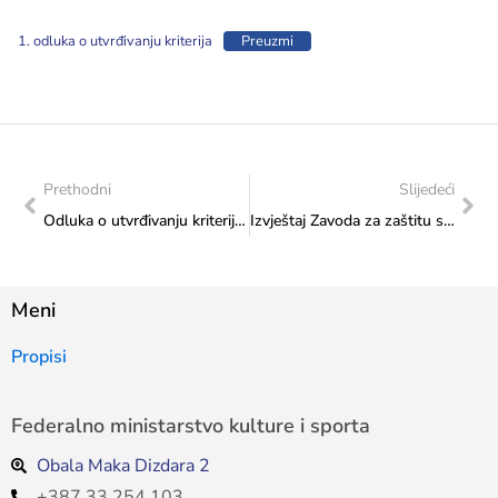
1. odluka o utvrđivanju kriterija
Preuzmi
Prethodni
Slijedeći
Odluka o utvrđivanju kriterija i raspodjeli dijela sredstava utvrđenih Budžetom Federacije BiH za 2025. godinu “Kapitalni transferi drugim nivoima vlasti i fondovima – izgradnja, adaptacija i rekonstrukcija institucija kulture”
Izvještaj Zavoda za zaštitu spomenika sa terenskih posjeta u periodu od 20. do 24. 10. 2025. godine
Meni
Propisi
Federalno ministarstvo kulture i sporta
Obala Maka Dizdara 2
+387 33 254 103