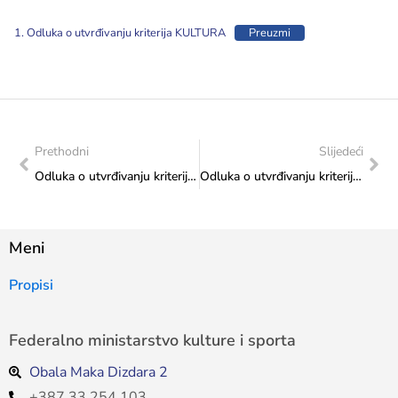
1. Odluka o utvrđivanju kriterija KULTURA
Preuzmi
Prethodni
Slijedeći
Odluka o utvrđivanju kriterija i raspodjeli dijela sredstava utvrđenih Budžetom Federacije BiH za 2025. godinu “Kapitalni transferi drugim nivoima vlasti i fondovima – izgradnja, adaptacija i rekonstrukcija sportske infrastrukture”
Odluka o utvrđivanju kriterija i raspodjeli dijela sredstava utvrđenih Budžetom Federacije BiH za 2025. godinu “Kapitalni transferi drugim nivoima vlasti i fondovima – izgradnja, adaptacija i rekonstrukcija sportske infrastrukture“
Meni
Propisi
Federalno ministarstvo kulture i sporta
Obala Maka Dizdara 2
+387 33 254 103