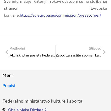
Sve informacije, kriteriji i rokovi dostupni su na službenoj
stranici Evropske
komisije:
https://ec.europa.eu/commission/presscorner/
Prethodni
Slijedeći
Akcijski plan posjeta Federalnog ministarstva kulture i sporta: Posjeta Udruženju građana „DiaLogos“ Tuzla
Zavod za zaštitu spomenika: Aktivnosti u periodu od 10. do 14. 11. 2025 godine
Meni
Propisi
Federalno ministarstvo kulture i sporta
Obala Maka Dizdara 2