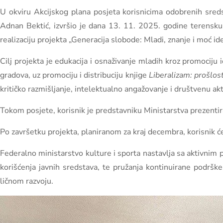
U okviru Akcijskog plana posjeta korisnicima odobrenih sredst
Adnan Bektić, izvršio je dana 13. 11. 2025. godine terensku
realizaciju projekta „Generacija slobode: Mladi, znanje i moć i
Cilj projekta je edukacija i osnaživanje mladih kroz promocij
gradova, uz promociju i distribuciju knjige
Liberalizam: prošlo
kritičko razmišljanje, intelektualno angažovanje i društvenu a
Tokom posjete, korisnik je predstavniku Ministarstva prezenti
Po završetku projekta, planiranom za kraj decembra, korisnik ć
Federalno ministarstvo kulture i sporta nastavlja sa aktivnim 
korišćenja javnih sredstava, te pružanja kontinuirane podrš
ličnom razvoju.