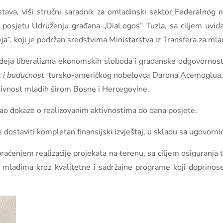
ava, viši stručni saradnik za omladinski sektor Federalnog mi
 posjetu Udruženju građana „DiaLogos“ Tuzla, sa ciljem uvid
deja“, koji je podržan sredstvima Ministarstva iz Transfera za m
u ideja liberalizma ekonomskih sloboda i građanske odgovornost
st i budućnost
tursko-američkog nobelovca Darona Acemoglua, p
ktivnost mladih širom Bosne i Hercegovine.
rao dokaze o realizovanim aktivnostima do dana posjete.
e dostaviti kompletan finansijski izvještaj, u skladu sa ugovor
praćenjem realizacije projekata na terenu, sa ciljem osiguranj
ke mladima kroz kvalitetne i sadržajne programe koji doprino