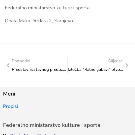
Federalno ministarstvo kulture i sporta
Obala Maka Dizdara 2, Sarajevo
Prethodni
Slijedeći
Predstavnici Javnog preduzeća za upravljanje i održavanje sportskih objekata Zenica, Sportsko-kulturno-privrednog centra “Mejdan” i Javnog preduzeća “Olimpijski bazen Otoka” prezentovali ministrici Vlaisavljević ideju o formiranju Saveza sportskih i kulturnih centara u FBiH
Izložba “Ratne ljubavi” otvorena u Sarajevu
Meni
Propisi
Federalno ministarstvo kulture i sporta