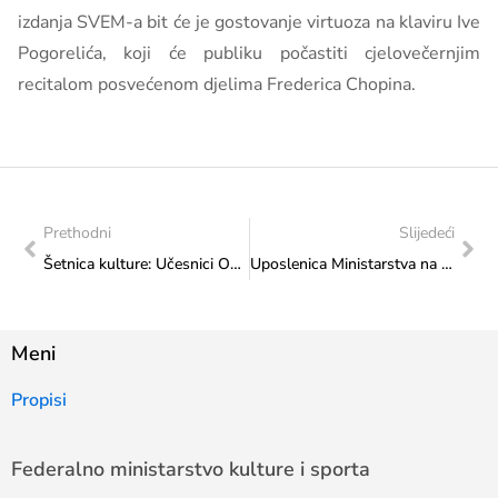
izdanja SVEM-a bit će je gostovanje virtuoza na klaviru Ive
Pogorelića, koji će publiku počastiti cjelovečernjim
recitalom posvećenom djelima Frederica Chopina.
Prethodni
Slijedeći
Šetnica kulture: Učesnici Odsjeka za harmoniku Srednje muzičke škole iz Sarajeva učestvovali u nastavku obilježavanja „Dana evropskog naslijeđa 2024“ ispred Ministarstva
Uposlenica Ministarstva na edukaciji „Arhivsko poslovanje“ u organizaciji Agencije za državnu službu FBiH
Meni
Propisi
Federalno ministarstvo kulture i sporta