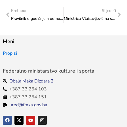
Prethodni
Slijedeći
Pravilnik o godišnjem odmoru, plaćenom i neplaćenom odusustvu državnih službenika i namještenika u Federalnom ministarstvu kulture i sporta
Ministrica Vlaisavljević na sastanku s direktorom Kamernog teatra 55, Senadom Alihodžićem
Meni
Propisi
Federalno ministarstvo kulture i sporta
Obala Maka Dizdara 2
+387 33 254 103
+387 33 254 151
ured@fmks.gov.ba