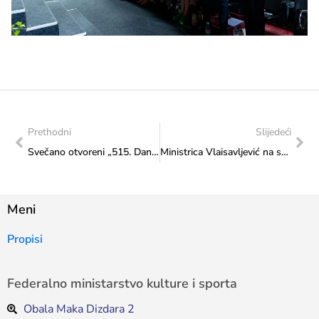
Prethodni
Slijedeći
Svečano otvoreni „515. Dani Ajvatovice“
Ministrica Vlaisavljević na svečanom otvaranju „Neumskog ljeta 2025.“
Meni
Propisi
Federalno ministarstvo kulture i sporta
Obala Maka Dizdara 2