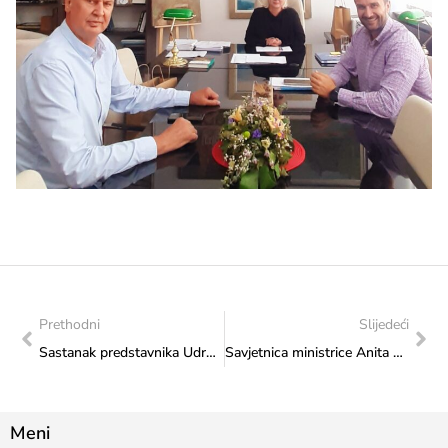
Prethodni
Slijedeći
Sastanak predstavnika Udruženje filmskih radnika sa federalnom ministricom kulture i sporta
Savjetnica ministrice Anita Vlašić učestvovala na panelu Vijeća mladih “Zašto je važno ulagati u omladinske strukture?”
Meni