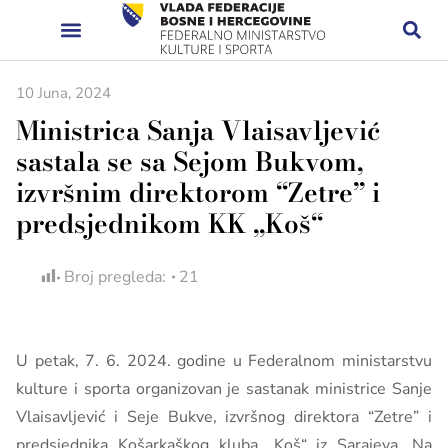
10 Juna, 2024
Ministrica Sanja Vlaisavljević
sastala se sa Sejom Bukvom,
izvršnim direktorom “Zetre” i
predsjednikom KK „Koš“
Broj pregleda:
21
U petak, 7. 6. 2024. godine u Federalnom ministarstvu
kulture i sporta organizovan je sastanak ministrice Sanje
Vlaisavljević i Seje Bukve, izvršnog direktora “Zetre” i
predsjednika Košarkaškog kluba „Koš“ iz Sarajeva. Na