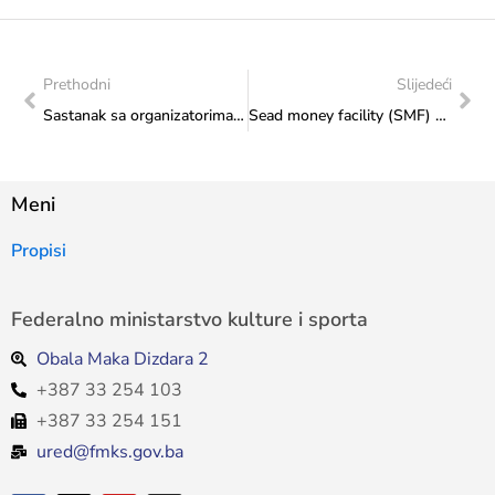
Prethodni
Slijedeći
Sastanak sa organizatorima Festivala sevdalinke iz Tuzle
Sead money facility (SMF) poziv za financiranje u okviru programa Strategija Evropske unije za Dunavsku regiju (EUSDR)
Meni
Propisi
Federalno ministarstvo kulture i sporta
Obala Maka Dizdara 2
+387 33 254 103
+387 33 254 151
ured@fmks.gov.ba