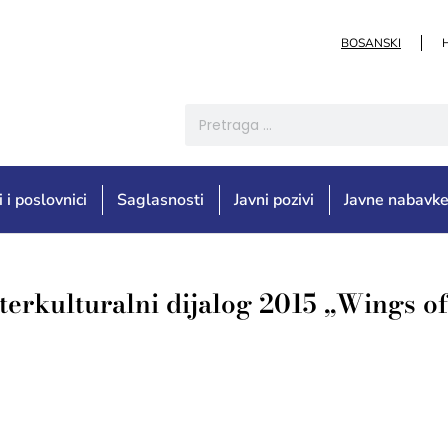
BOSANSKI
i i poslovnici
Saglasnosti
Javni pozivi
Javne nabavk
terkulturalni dijalog 2015 „Wings o