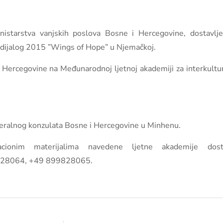
istarstva vanjskih poslova Bosne i Hercegovine, dostavlje
 dijalog 2015 ”Wings of Hope” u Njemačkoj.
i Hercegovine na Međunarodnoj ljetnoj akademiji za interkultu
eneralnog konzulata Bosne i Hercegovine u Minhenu.
cionim materijalima navedene ljetne akademije dos
9828064, +49 899828065.