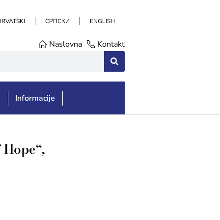
HRVATSKI
СРПСКИ
ENGLISH
Naslovna
Kontakt
e
Informacije
f Hope“,