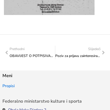
Prethodni
Slijedeći
OBAVIJEST O POTPISIVANJU UGOVORA
Poziv za prijavu zainteresirani kandidata za Otvorene nominacije za UNESCO ICM nagradu za obrazovanje / obuku u borilačkim vještinama
Meni
Propisi
Federalno ministarstvo kulture i sporta