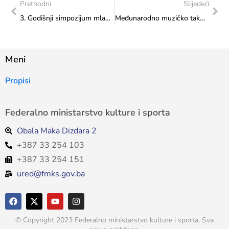
Prethodni
Slijedeći
3. Godišnji simpozijum mladih o svjetskom kulturnom nasljeđu (01 – 05. 04. 2020. godine,) Antička Olimpia, Grčka
Međunarodno muzičko takmičenje ARD Minhen 2020 (31. 08 – 18. 09. 2020.)
Meni
Propisi
Federalno ministarstvo kulture i sporta
Obala Maka Dizdara 2
+387 33 254 103
+387 33 254 151
ured@fmks.gov.ba
© Copyright 2023 Federalno ministarstvo kulture i sporta. Sva