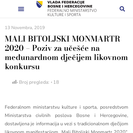
13 Novembra, 2019
MALI BITOLJSKI MONMARTR
2020 – Poziv za učešće na
međunardnom dječijem likovnom
konkursu
Broj pregleda:
18
Federalnom ministarstvu kulture i sporta, posredstvom
Ministarstva civilnih poslova Bosne i Hercegovine,
dostavljena je informacija u vezi s tradicionalnom dječijom
likovnom manifestacijom „Mali Bitoljski Monmartr 2020“,