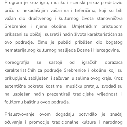
Program je kroz igru, muziku i scenski prikaz predstavio
priču o nekadašnjim vašarima i teferičima, koji su bili
važan dio društvenog i kulturnog života stanovništva
Srebrenice i njene okoline. Umjetničkim pristupom
prikazani su običaji, susreti i način života karakterističan za
ovo područje, čime je publici približen dio bogatog
nematerijalnog kulturnog naslijeđa Bosne i Hercegovine.
Koreografija se sastoji od igračkih obrazaca
karakterističnih za područje Srebrenice i okoline koji su
prikupljeni, zabilježeni i sačuvani u selima ovog kraja. Kroz
autentične pokrete, kostime i muzičku pratnju, izvođači su
na uspješan način prezentirali tradicijske vrijednosti i
folklornu baštinu ovog područja.
Prisustvovanje ovom događaju potvrdilo je značaj
očuvanja i promocije tradicionalne kulture i narodnog