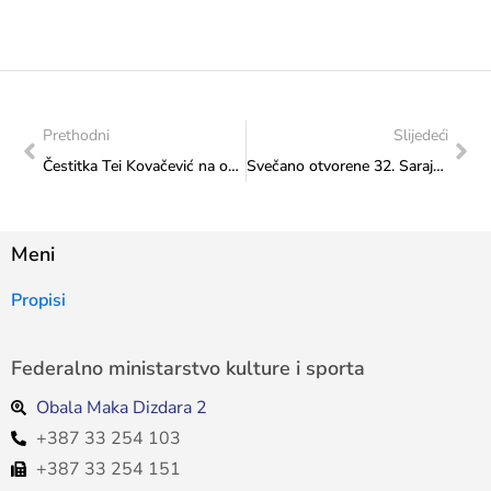
Prethodni
Slijedeći
Čestitka Tei Kovačević na osvajanju naslova u parovima na prestižnom turniru u Rimu
Svečano otvorene 32. Sarajevske večeri muzike
Meni
Propisi
Federalno ministarstvo kulture i sporta
Obala Maka Dizdara 2
+387 33 254 103
+387 33 254 151