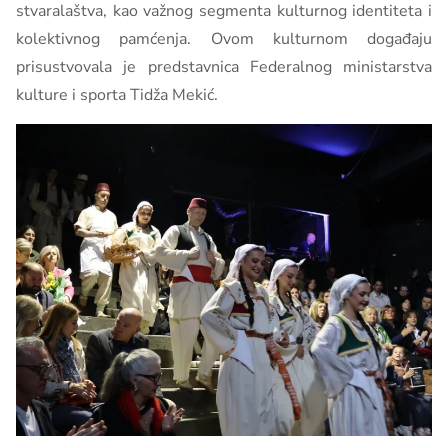
stvaralaštva, kao važnog segmenta kulturnog identiteta i
kolektivnog pamćenja. Ovom kulturnom događaju
prisustvovala je predstavnica Federalnog ministarstva
kulture i sporta Tidža Mekić.