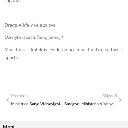
zapazila.
Draga Alida, hvala za sve.
Uživajte u zasluženoj penziji!
Ministrica i kolektiv Federalnog ministarstva kulture i
sporta
Prethodni
Slijedeći
Ministrica Sanja Vlaisavljević s predstavnicima Taekwondo saveza Bosne i Hercegovine
Sarajevo: Ministrica Vlaisavljević na sastanku predstavnika Vlade FBiH sa Sattlerom i Murphyem
Meni