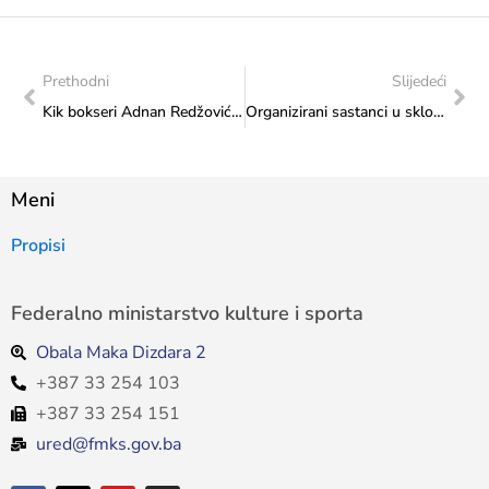
Prethodni
Slijedeći
Kik bokseri Adnan Redžović i Alija Tucak na sastanku u Ministarstvu
Organizirani sastanci u sklopu UNESCO projekta „Unapređenje statistika kulture“
Meni
Propisi
Federalno ministarstvo kulture i sporta
Obala Maka Dizdara 2
+387 33 254 103
+387 33 254 151
ured@fmks.gov.ba