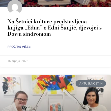
Na Šetnici kulture predstavljena
knjiga „Edna” o Edni Šunjić, djevojci s
Down sindromom
PROČITAJ VIŠE »
16 srpnja, 2026
AKTUELNOSTI H