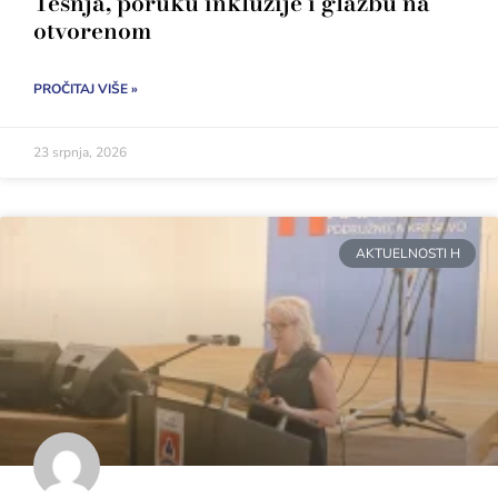
Tešnja, poruku inkluzije i glazbu na
otvorenom
PROČITAJ VIŠE »
23 srpnja, 2026
AKTUELNOSTI H