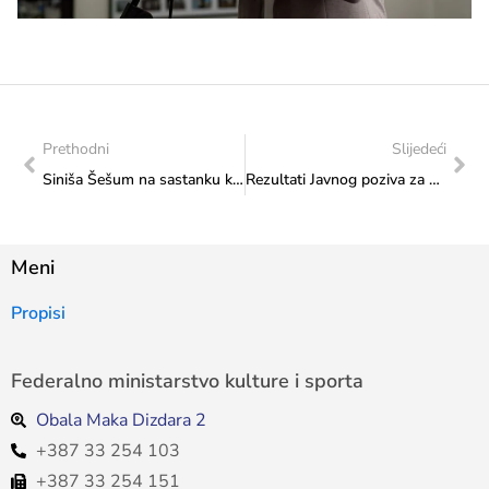
Prethodni
Slijedeći
Siniša Šešum na sastanku kod ministrice Vlaisavljević
Rezultati Javnog poziva za odabir projekata koji će se sufinansirati iz Budžeta FBiH u 2026. godini-Transfer za kulturu od značaja za Federaciju-Program 1., potprogram 1.3. Programi koji afirmišu književne autore i manifestacije
Meni
Propisi
Federalno ministarstvo kulture i sporta
Obala Maka Dizdara 2
+387 33 254 103
+387 33 254 151