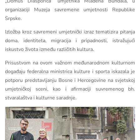
„Domus Diasporica“ umjetnika Mladena Bundala, u
organizaciji Muzeja savremene umjetnosti Republike
Srpske.
Izložba kroz savremeni umjetnički izraz tematizira pitanja
doma, identiteta, migracija i pripadnosti, istražujući
iskustvo života između različitih kultura.
Prisustvom na ovom važnom međunarodnom kulturnom
događaju federalna ministrica kulture i sporta iskazala je
potporu predstavljanju Bosne i Hercegovine na svjetskoj
umjetničkoj sceni, kao i afirmaciji suvremenog bh.
stvaralaštva i kulturne saradnje.