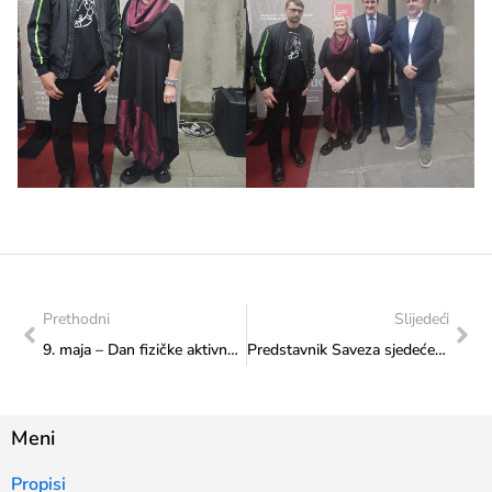
Prethodni
Slijedeći
9. maja – Dan fizičke aktivnosti
Predstavnik Saveza sjedeće odbojke BiH u posjeti Federalnom ministarstvu kulture i sporta
Meni
Propisi