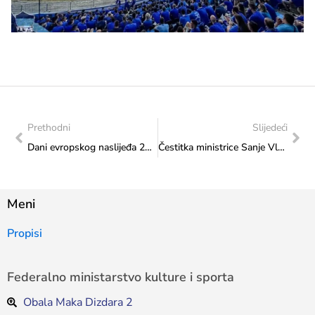
Prethodni
Slijedeći
Dani evropskog naslijeđa 2025: Vitez u Sarajevu
Čestitka ministrice Sanje Vlaisavljević bh. reprezentativcu Ismailu Barlovu povodom osvojene srebrene medalje na Svjetskom seniorskom prvenstvu u paraplivanju
Meni
Propisi
Federalno ministarstvo kulture i sporta
Obala Maka Dizdara 2