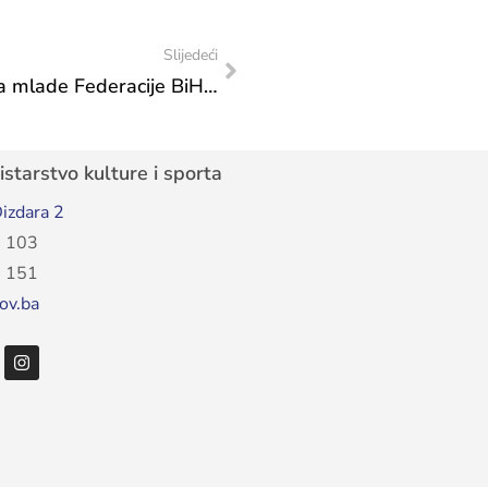
Slijedeći
Usvojena Uredba o osnivanju Savjeta za mlade Federacije BiH: Nova era strateškog partnerstva sa mladima – Prvi put u Federaciji BiH
starstvo kulture i sporta
izdara 2
 103
 151
ov.ba