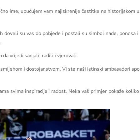
 lično ime, upućujem vam najiskrenije čestitke na historijsko
uh doveli su vas do pobjede i postali su simbol nade, ponosa 
.
 vrijedi sanjati, raditi i vjerovati.
mijehom i dostojanstvom. Vi ste naši istinski ambasadori sport
ma svima inspiracija i radost. Neka vaš primjer pokaže koliko