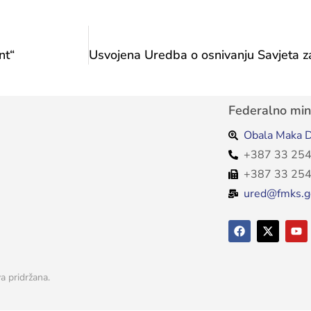
nt“
Federalno mini
Obala Maka D
+387 33 254
+387 33 254
ured@fmks.g
a pridržana.