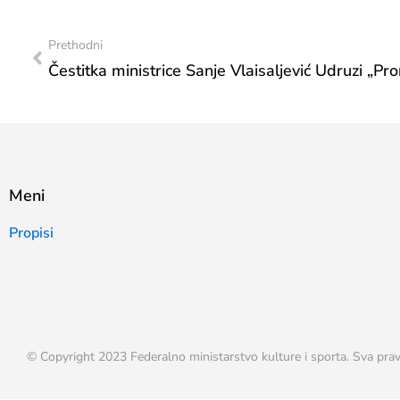
Prethodni
Čestitka ministrice Sanje Vlaisaljević Udruzi „Pro
Meni
Propisi
© Copyright 2023 Federalno ministarstvo kulture i sporta. Sva prav