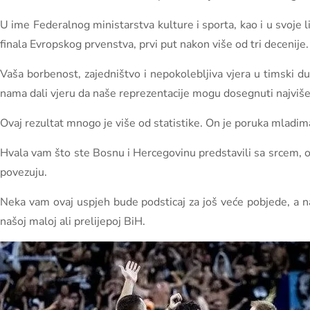
U ime Federalnog ministarstva kulture i sporta, kao i u svoje
finala Evropskog prvenstva, prvi put nakon više od tri decenije.
Vaša borbenost, zajedništvo i nepokolebljiva vjera u timski d
nama dali vjeru da naše reprezentacije mogu dosegnuti najviše
Ovaj rezultat mnogo je više od statistike. On je poruka mladima da
Hvala vam što ste Bosnu i Hercegovinu predstavili sa srcem, os
povezuju.
Neka vam ovaj uspjeh bude podsticaj za još veće pobjede, a na
našoj maloj ali prelijepoj BiH.