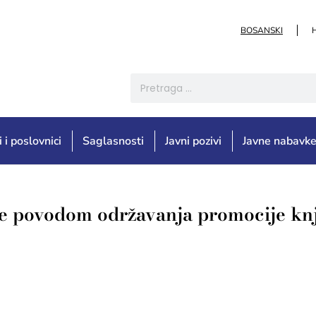
BOSANSKI
i i poslovnici
Saglasnosti
Javni pozivi
Javne nabavk
re povodom održavanja promocije knj