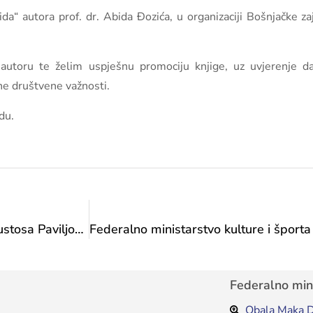
a“ autora prof. dr. Abida Đozića, u organizaciji Bošnjačke zaj
utoru te želim uspješnu promociju knjige, uz uvjerenje da 
ne društvene važnosti.
du.
Javni poziv za izbor koncepta rada, komesara i kustosa Paviljona Bosne i Hercegovine na 20. Venecijanskom bijenalu arhitekture 2027. godine
Federalno mini
Obala Maka D