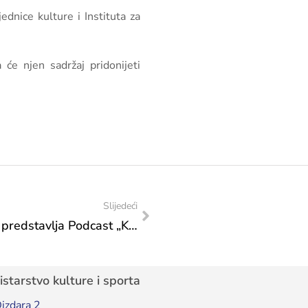
ednice kulture i Instituta za
će njen sadržaj pridonijeti
Slijedeći
Federalno ministarstvo kulture i športa predstavlja Podcast „Koraci naslijeđa“ u srijedu, 24. 6. 2026. godine u 11 sati na Youtube kanalu Federalnog ministarstva kulture i sporta
starstvo kulture i sporta
izdara 2