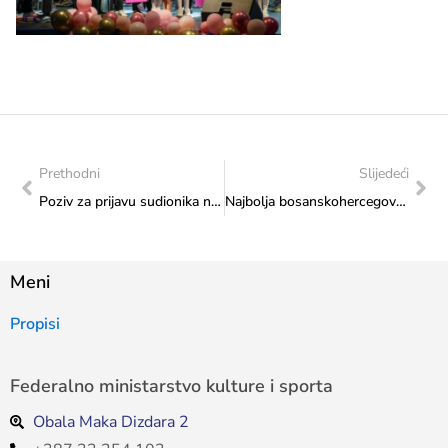
Prethodni
Slijedeći
Poziv za prijavu sudionika na trening “Living Compass 2024”
Najbolja bosanskohercegovačka skijašica, Elvedina Muzaferija, u posjeti Ministarstvu
Meni
Propisi
Federalno ministarstvo kulture i sporta
Obala Maka Dizdara 2