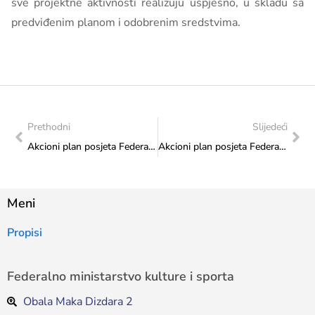
sve projektne aktivnosti realizuju uspješno, u skladu sa
predviđenim planom i odobrenim sredstvima.
Prethodni
Slijedeći
Akcioni plan posjeta Federalnog ministarstva kulture i sporta: Udruženje za promicanje umjetnosti i kulture “Belcanto”
Akcioni plan posjeta Federalnog ministarstva kulture i sporta: Udruženje “Abduco” Mostar
Meni
Propisi
Federalno ministarstvo kulture i sporta
Obala Maka Dizdara 2