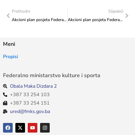
Prethodni
Slijedeći
Akcioni plan posjeta Federalnog ministarstva kulture i sporta: Hrvatsko kulturno umjetničko društvo “Napredak”
Akcioni plan posjeta Federalnog ministarstva kulture i sporta: Udruga za promicanje urbane kulture u Hercegovačko-neretvanjskoj županiji
Meni
Propisi
Federalno ministarstvo kulture i sporta
Obala Maka Dizdara 2
+387 33 254 103
+387 33 254 151
ured@fmks.gov.ba