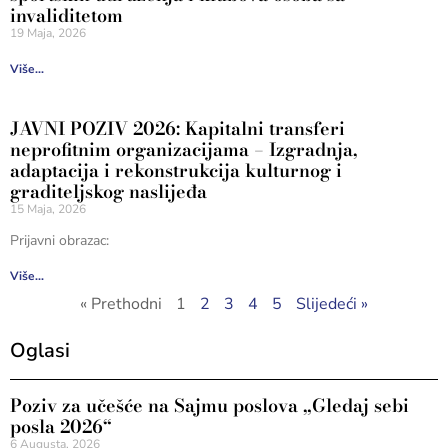
invaliditetom
19 Maja, 2026
Više...
JAVNI POZIV 2026: Kapitalni transferi
neprofitnim organizacijama – Izgradnja,
adaptacija i rekonstrukcija kulturnog i
graditeljskog naslijeđa
15 Maja, 2026
Prijavni obrazac:
Više...
« Prethodni
1
2
3
4
5
Slijedeći »
Oglasi
Poziv za učešće na Sajmu poslova „Gledaj sebi
posla 2026“
6 Augusta, 2026