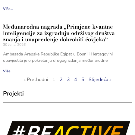
Više...
Međunarodna nagrada „Primjene kvantne
inteligencije za izgradnju održivog društva
znanja i unapređenje dobrobiti čovjeka“
30 Juna, 2026
Ambasada Arapske Republike Egipat u Bosni i Hercegovini
obavjestila je o pokretanju drugog izdanja međunarodne
Više...
« Prethodni
1
2
3
4
5
Slijedeća »
Projekti