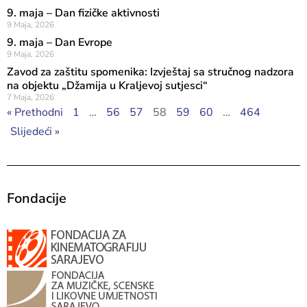
9. maja – Dan fizičke aktivnosti
9 Maja, 2026
9. maja – Dan Evrope
9 Maja, 2026
Zavod za zaštitu spomenika: Izvještaj sa stručnog nadzora
na objektu „Džamija u Kraljevoj sutjesci“
7 Maja, 2026
« Prethodni
1
…
56
57
58
59
60
…
464
Slijedeći »
Fondacije