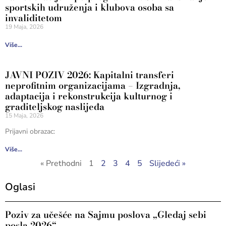
sportskih udruženja i klubova osoba sa
invaliditetom
19 Maja, 2026
Više...
JAVNI POZIV 2026: Kapitalni transferi
neprofitnim organizacijama – Izgradnja,
adaptacija i rekonstrukcija kulturnog i
graditeljskog naslijeđa
15 Maja, 2026
Prijavni obrazac:
Više...
« Prethodni
1
2
3
4
5
Slijedeći »
Oglasi
Poziv za učešće na Sajmu poslova „Gledaj sebi
posla 2026“