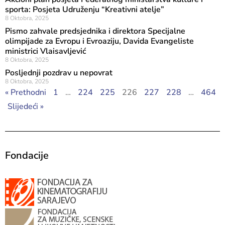
sporta: Posjeta Udruženju “Kreativni atelje”
8 Oktobra, 2025
Pismo zahvale predsjednika i direktora Specijalne
olimpijade za Evropu i Evroaziju, Davida Evangeliste
ministrici Vlaisavljević
8 Oktobra, 2025
Posljednji pozdrav u nepovrat
8 Oktobra, 2025
« Prethodni
1
…
224
225
226
227
228
…
464
Slijedeći »
Fondacije