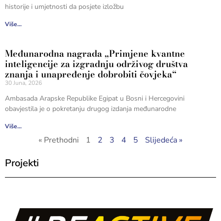
historije i umjetnosti da posjete izložbu
Više...
Međunarodna nagrada „Primjene kvantne
inteligencije za izgradnju održivog društva
znanja i unapređenje dobrobiti čovjeka“
30 Juna, 2026
Ambasada Arapske Republike Egipat u Bosni i Hercegovini
obavjestila je o pokretanju drugog izdanja međunarodne
Više...
« Prethodni
1
2
3
4
5
Slijedeća »
Projekti