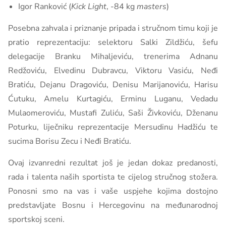
Igor Ranković (
Kick Light
, -84 kg
masters
)
Posebna zahvala i priznanje pripada i stručnom timu koji je
pratio reprezentaciju: selektoru Salki Zildžiću, šefu
delegacije Branku Mihaljeviću, trenerima Adnanu
Redžoviću, Elvedinu Dubravcu, Viktoru Vasiću, Neđi
Bratiću, Dejanu Dragoviću, Denisu Marijanoviću, Harisu
Ćutuku, Amelu Kurtagiću, Erminu Luganu, Vedadu
Mulaomeroviću, Mustafi Zuliću, Saši Živkoviću, Dženanu
Poturku, liječniku reprezentacije Mersudinu Hadžiću te
sucima Borisu Zecu i Neđi Bratiću.
Ovaj izvanredni rezultat još je jedan dokaz predanosti,
rada i talenta naših sportista te cijelog stručnog stožera.
Ponosni smo na vas i vaše uspjehe kojima dostojno
predstavljate Bosnu i Hercegovinu na međunarodnoj
sportskoj sceni.