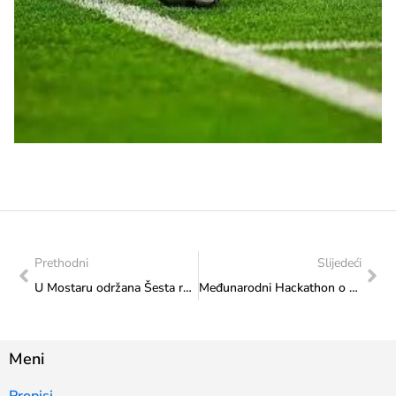
Prethodni
Slijedeći
U Mostaru održana Šesta revija tradicijskog ruha „Od mora do Save“
Međunarodni Hackathon o demokratiji pod nazivom „Hack the Hate, Renew Democracy“
Meni