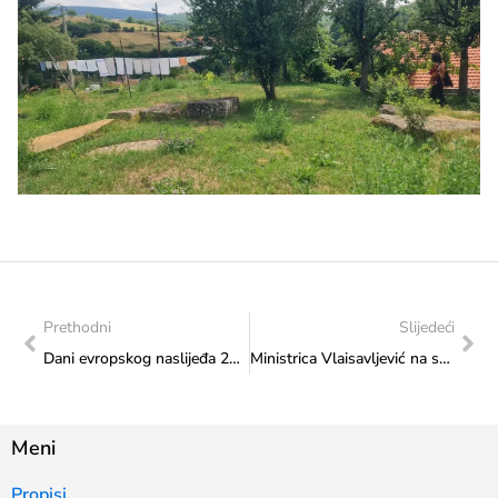
Prethodni
Slijedeći
Dani evropskog naslijeđa 2025: Običaji i tradicija Kupresa obilježili srijedu na Šetnici
Ministrica Vlaisavljević na svečanom otvorenju Gradske sportske dvorane u Stocu
Meni
Propisi