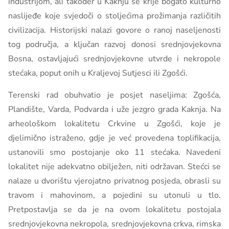
industrijom, ali također u Kaknju se krije bogato kulturno
naslijeđe koje svjedoči o stoljećima prožimanja različitih
civilizacija. Historijski nalazi govore o ranoj naseljenosti
tog područja, a ključan razvoj donosi srednjovjekovna
Bosna, ostavljajući srednjovjekovne utvrde i nekropole
stećaka, poput onih u Kraljevoj Sutjesci ili Zgošći.
Terenski rad obuhvatio je posjet naseljima: Zgošća,
Plandište, Varda, Podvarda i uže jezgro grada Kaknja. Na
arheološkom lokalitetu Crkvine u Zgošći, koje je
djelimično istraženo, gdje je već provedena toplifikacija,
ustanovili smo postojanje oko 11 stećaka. Navedeni
lokalitet nije adekvatno obilježen, niti održavan. Stećci se
nalaze u dvorištu vjerojatno privatnog posjeda, obrasli su
travom i mahovinom, a pojedini su utonuli u tlo.
Pretpostavlja se da je na ovom lokalitetu postojala
srednjovjekovna nekropola, srednjovjekovna crkva, rimska