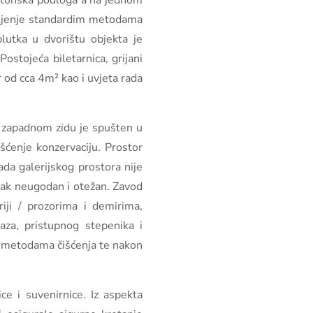
betonska podloga a na jednom
jepljenje standardim metodama
lutka u dvorištu objekta je
stojeća biletarnica, grijani
r od cca 4m² kao i uvjeta rada
a zapadnom zidu je spušten u
šćenje konzervaciju. Prostor
da galerijskog prostora nije
avak neugodan i otežan. Zavod
iji / prozorima i demirima,
aza, pristupnog stepenika i
im metodama čišćenja te nakon
ce i suvenirnice. Iz aspekta