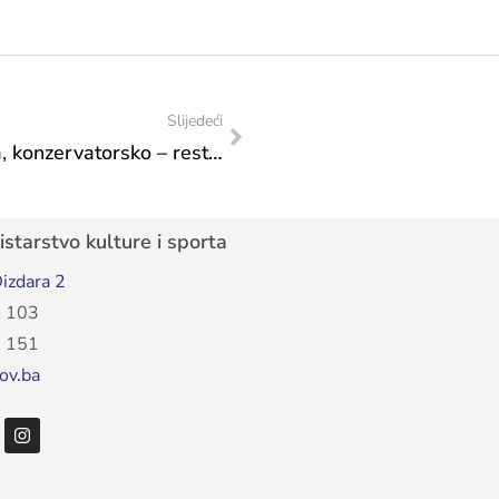
Slijedeći
Zavod za zaštitu spomenika: Adaptacija, konzervatorsko – restauratorski radovi u Vatrogasnoj kasarni u Sarajevu
starstvo kulture i sporta
izdara 2
 103
 151
ov.ba