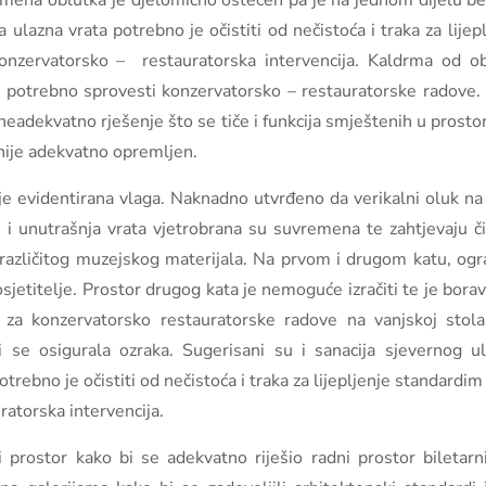
kamena oblutka je djelomično oštećen pa je na jednom dijelu 
a ulazna vrata potrebno je očistiti od nečistoća i traka za li
konzervatorsko – restauratorska intervencija. Kaldrma od ob
potrebno sprovesti konzervatorsko – restauratorske radove. Po
 neadekvatno rješenje što se tiče i funkcija smještenih u prosto
i nije adekvatno opremljen.
e evidentirana vlaga. Naknadno utvrđeno da verikalni oluk n
i unutrašnja vrata vjetrobrana su suvremena te zahtjevaju či
različitog muzejskog materijala. Na prvom i drugom katu, ogra
jetitelje. Prostor drugog kata je nemoguće izračiti te je bor
za konzervatorsko restauratorske radove na vanjskoj stolar
se osigurala ozraka. Sugerisani su i sanacija sjevernog ul
trebno je očistiti od nečistoća i traka za lijepljenje standard
ratorska intervencija.
 prostor kako bi se adekvatno riješio radni prostor biletarni