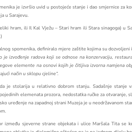
enika je izvršio uvid u postojeće stanje i dao smjernice za k
ja u Sarajevu.
Veliki hram, ili Il Kal Vježu – Stari hram ili Stara sinagoga) u
)
alnog spomenika, definiralo mjere zaštite kojima su dozvoljeni i
 je izvođenje radova koji se odnose na konzervaciju, restaurac
njegove elemente na osnovi kojih je čitljiva izvorna namjena obj
jući način u sklopu cjeline“.
a je stolarija u relativno dobrom stanju. Sadašnje stanje va
a pojedinih elemenata prozora, nedostatka ručke za otvaranje, 
sko uređenje na zapadnoj strani Muzeja je u neodržavanom stan
om.
tor između sjeverne strane objekata i ulice Maršala Tita se ko