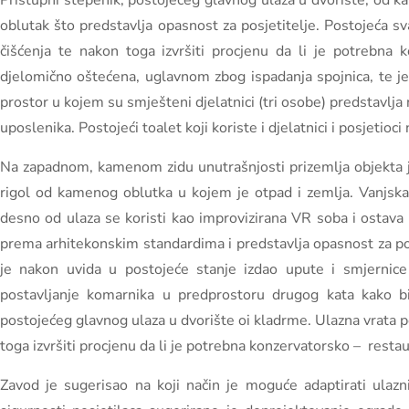
Pristupni stepenik, postojećeg glavnog ulaza u dvorište, od 
oblutak što predstavlja opasnost za posjetitelje. Postojeća sv
čišćenja te nakon toga izvršiti procjenu da li je potrebna 
djelomično oštećena, uglavnom zbog ispadanja spojnica, te je 
prostor u kojem su smješteni djelatnici (tri osobe) predstavlja
uposlenika. Postojeći toalet koji koriste i djelatnici i posjetioc
Na zapadnom, kamenom zidu unutrašnjosti prizemlja objekta j
rigol od kamenog oblutka u kojem je otpad i zemlja. Vanjska 
desno od ulaza se koristi kao improvizirana VR soba i ostava 
prema arhitekonskim standardima i predstavlja opasnost za pos
je nakon uvida u postojeće stanje izdao upute i smjernice 
postavljanje komarnika u predprostoru drugog kata kako bi 
postojećeg glavnog ulaza u dvorište oi kladrme. Ulazna vrata po
toga izvršiti procjenu da li je potrebna konzervatorsko – restau
Zavod je sugerisao na koji način je moguće adaptirati ulazni