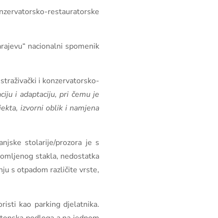
onzervatorsko-restauratorske
 Sarajevu“ nacionalni spomenik
straživački i konzervatorsko-
iju i adaptaciju, pri čemu je
ekta, izvorni oblik i namjena
njske stolarije/prozora je s
slomljenog stakla, nedostatka
ju s otpadom različite vrste,
risti kao parking djelatnika.