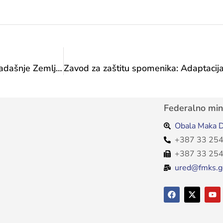
Zavod za zaštitu spomenika: Fasada zgrade nekadašnje Zemljoradničke zadruge u ulici Braće Fejić u Mostaru
Federalno mini
Obala Maka D
+387 33 254
+387 33 254
ured@fmks.g