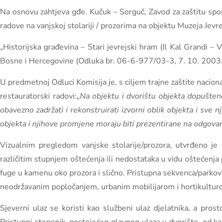
Na osnovu zahtjeva gđe. Kučuk – Sorguč, Zavod za zaštitu spom
radove na vanjskoj stolariji / prozorima na objektu Muzeja Jevre
„Historijska građevina – Stari jevrejski hram (Il Kal Grandi – 
Bosne i Hercegovine (Odluka br. 06-6-977/03-3, 7. 10. 2003.
U predmetnoj Odluci Komisija je, s ciljem trajne zaštite nacion
restauratorski radovi:
„Na objektu i dvorištu objekta dopušteno
obavezno zadržati i rekonstruirati
izvorni oblik objekta i sve 
objekta i njihove promjene moraju biti prezentirane na odgovara
Vizualnim pregledom vanjske stolarije/prozora, utvrđeno je d
različitim stupnjem oštećenja ili nedostataka u vidu oštećenj
fuge u kamenu oko prozora i slično. Pristupna sekvenca/parkov
neodržavanim popločanjem, urbanim mobilijarom i hortikultur
Sjeverni ulaz se koristi kao službeni ulaz djelatnika, a pros