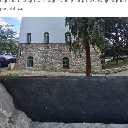
sigurnosti posjetilaca sugerirano je doprojektovanje ograde 
posjetilaca.