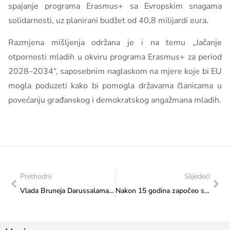
spajanje programa Erasmus+ sa Evropskim snagama
solidarnosti, uz planirani budžet od 40,8 milijardi eura.
Razmjena mišljenja održana je i na temu „Jačanje
otpornosti mladih u okviru programa Erasmus+ za period
2028–2034“, saposebnim naglaskom na mjere koje bi EU
mogla poduzeti kako bi pomogla državama članicama u
povećanju građanskog i demokratskog angažmana mladih.
Prethodni
Slijedeći
Vlada Bruneja Darussalama dodjeljuje stipendije za strane studente za akademsku 2026/2027. godinu
Nakon 15 godina započeo sa radom Savjet za mlade Federacije Bosne i Hercegovine