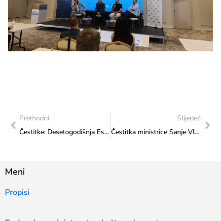
Prethodni
Slijedeći
Čestitke: Desetogodišnja Esma Dizić oborila tri državna rekorda od kojih i jedan Lane Pudar
Čestitka ministrice Sanje Vlaisaljević Judo klubu „Herceg“
Meni
Propisi