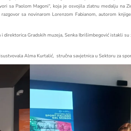
ori sa Paolom Magoni“, koja je osvojila zlatnu medalju na Z
 razgovor sa novinarom Lorenzom Fabianom, autorom knjige 
 i direktorica Gradskih muzeja, Senka Ibrišimbegović istakli su
isustvovala Alma Kurtalić, stručna savjetnica u Sektoru za spor