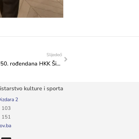
Slijedeći
Ministrica Vlaisavljević na obilježavanju 50. rođendana HKK Široki
starstvo kulture i sporta
izdara 2
 103
 151
ov.ba