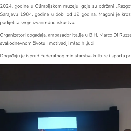
2024. godine u Olimpijskom muzeju, gdje su održani „Razgov
Sarajevu 1984. godine u dobi od 19 godina. Magoni je kroz
podijelila svoje izvanredno iskustvo.
Organizatori događaja, ambasador Italije u BiH, Marco Di Ruzza
svakodnevnom životu i motivaciji mladih ljudi.
Događaju je ispred Federalnog ministarstva kulture i sporta pr