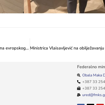
Ministarstvo organizovalo dvadeseti događaj Dana evropskog naslijeđa u 2024. godini: Klapa “Grga” iz Posušja napravila večer za pamćenje na Šetnici kulture
Federalno mini
Obala Maka D
+387 33 254
+387 33 254
ured@fmks.g