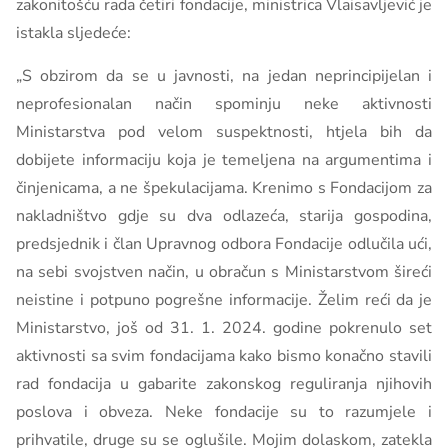
zakonitošću rada četiri fondacije, ministrica Vlaisavljević je
istakla sljedeće:
„S obzirom da se u javnosti, na jedan neprincipijelan i
neprofesionalan način spominju neke aktivnosti
Ministarstva pod velom suspektnosti, htjela bih da
dobijete informaciju koja je temeljena na argumentima i
činjenicama, a ne špekulacijama. Krenimo s Fondacijom za
nakladništvo gdje su dva odlazeća, starija gospodina,
predsjednik i član Upravnog odbora Fondacije odlučila ući,
na sebi svojstven način, u obračun s Ministarstvom šireći
neistine i potpuno pogrešne informacije. Želim reći da je
Ministarstvo, još od 31. 1. 2024. godine pokrenulo set
aktivnosti sa svim fondacijama kako bismo konačno stavili
rad fondacija u gabarite zakonskog reguliranja njihovih
poslova i obveza. Neke fondacije su to razumjele i
prihvatile, druge su se oglušile. Mojim dolaskom, zatekla