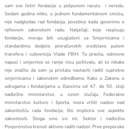
sam sve četiri fondacije u potpunom rasulu i neredu.
Sedam godina nitko, u jednom fundamentalnom smislu,
nije nadgledao rad fondacija, posebice kada govorimo o
njihovom zakonskom radu. Natječaji, koje raspisuju
fondacije, moraju biti usuglašeni sa Smjernicama i
standardima dodjele proračunskih sredstava putem
transfera i subvencija Vlade FBiH. Ta pravila, odnosno
napuci i smjernice se ranije nisu poštivale, ali to nikako
nije značilo da sam ja pristala nastaviti raditi suprotno
smjernicama i zakonskim odredbama. Kako u Zakonu o
udrugama i fondacijama u člancima od 47. do 50. stoji
nadležno ministarstvo, u ovom slučaju Federalno
ministarstvo kulture i športa, mora vršiti nadzor nad
zakonitošću rada fondacija, što implicira sve aspekte
zakonitosti. Stoga smo svi mi, Sektor i nadležna
Povjerenstva krenuli aktivno raditi nadzor. Prve preporuke