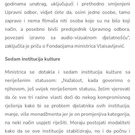
godinama unatrag, uključujući i prethodno smijenjeni
Upravni odbor, vidjet ćete da, osim jedne osobe, tamo
zapravo i nema filmaša niti osoba koje su na bilo koji
način, a posebno bivši predsjednik Upravnog odbora,
povezani izravno sa audio-vizualnom djelatnošću“,
zaključila je priču o Fondacijama ministrica Vlaisavljević.
Sedam institucija kulture
Ministrica se dotakla i sedam institucija kulture sa
neriješenim statusom: „Nažalost, kada govorimo o
njihovom, još uvijek neriješenom statusu, želim vjerovati
da će sve tri razine vlasti doći do nekog kompromisnog
rješenja kako bi se problem djelatnika ovih institucija,
manje, više menadžmenta jer je on promjenjiva kategorija,
na neki način uspjeti riješiti. Moraju postojati modaliteti
kako da se ove institucije stabiliziraju, no i da počnu i