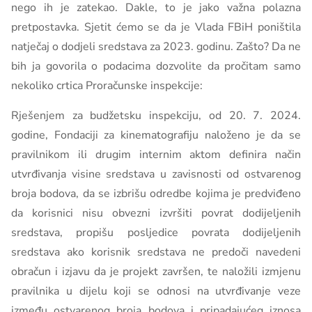
nego ih je zatekao. Dakle, to je jako važna polazna
pretpostavka. Sjetit ćemo se da je Vlada FBiH poništila
natječaj o dodjeli sredstava za 2023. godinu. Zašto? Da ne
bih ja govorila o podacima dozvolite da pročitam samo
nekoliko crtica Proračunske inspekcije:
Rješenjem za budžetsku inspekciju, od 20. 7. 2024.
godine, Fondaciji za kinematografiju naloženo je da se
pravilnikom ili drugim internim aktom definira način
utvrđivanja visine sredstava u zavisnosti od ostvarenog
broja bodova, da se izbrišu odredbe kojima je predviđeno
da korisnici nisu obvezni izvršiti povrat dodijeljenih
sredstava, propišu posljedice povrata dodijeljenih
sredstava ako korisnik sredstava ne predoči navedeni
obračun i izjavu da je projekt završen, te naložili izmjenu
pravilnika u dijelu koji se odnosi na utvrđivanje veze
između ostvarenog broja bodova i pripadajućeg iznosa