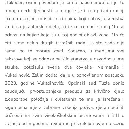
„Također, ovim povodom je bitno napomenuti da je tu
mnogo nedosljednosti, a moguće je i koruptivnih radnji
prema krajnjim korisnicima i onima koji dobivaju sredstva
za tiskanje autorskih djela, ali i za opremanje onog što se
odnosi na knjige koje su u toj godini objavljivane, što će
biti tema nekih drugih istražnih radnji, a što sada nije
tema, no to morate znati. Konačno, u medijima sve
tekstove koji se odnose na Ministarstvo, a navodno u ime
struke, potpisuju svega dva čovjeka, Neimarlija i
Vukadinović. Želim dodati da je u ponovljenom postupku
2023. godine Vukadinoviću Općinski sud Tuzla donio
osuđujuću prvostupanjsku presudu za krivično djelo
zlouporabe položaja i ovlaštenja te mu je izrečena i
sigurnosna mjera zabrane vršenja poziva, djelatnosti ili
dužnosti na svim visokoškolskim ustanovama u BiH u
trajanju od 5 godina, a Sud mu je izrekao i uvjetnu kaznu