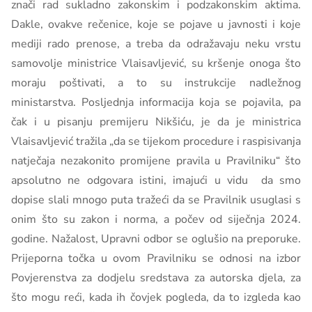
znači rad sukladno zakonskim i podzakonskim aktima.
Dakle, ovakve rečenice, koje se pojave u javnosti i koje
mediji rado prenose, a treba da odražavaju neku vrstu
samovolje ministrice Vlaisavljević, su kršenje onoga što
moraju poštivati, a to su instrukcije nadležnog
ministarstva. Posljednja informacija koja se pojavila, pa
čak i u pisanju premijeru Nikšiću, je da je ministrica
Vlaisavljević tražila „da se tijekom procedure i raspisivanja
natječaja nezakonito promijene pravila u Pravilniku“ što
apsolutno ne odgovara istini, imajući u vidu da smo
dopise slali mnogo puta tražeći da se Pravilnik usuglasi s
onim što su zakon i norma, a počev od siječnja 2024.
godine. Nažalost, Upravni odbor se oglušio na preporuke.
Prijeporna točka u ovom Pravilniku se odnosi na izbor
Povjerenstva za dodjelu sredstava za autorska djela, za
što mogu reći, kada ih čovjek pogleda, da to izgleda kao