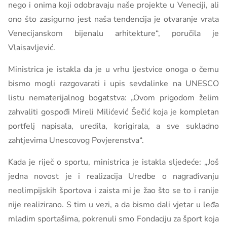
nego i onima koji odobravaju naše projekte u Veneciji, ali
ono što zasigurno jest naša tendencija je otvaranje vrata
Venecijanskom bijenalu arhitekture“, poručila je
Vlaisavljević.
Ministrica je istakla da je u vrhu ljestvice onoga o čemu
bismo mogli razgovarati i upis sevdalinke na UNESCO
listu nematerijalnog bogatstva: „Ovom prigodom želim
zahvaliti gospođi Mireli Milićević Šečić koja je kompletan
portfelj napisala, uredila, korigirala, a sve sukladno
zahtjevima Unescovog Povjerenstva“.
Kada je riječ o sportu, ministrica je istakla sljedeće: „Još
jedna novost je i realizacija Uredbe o nagrađivanju
neolimpijskih športova i zaista mi je žao što se to i ranije
nije realizirano. S tim u vezi, a da bismo dali vjetar u leđa
mladim sportašima, pokrenuli smo Fondaciju za šport koja