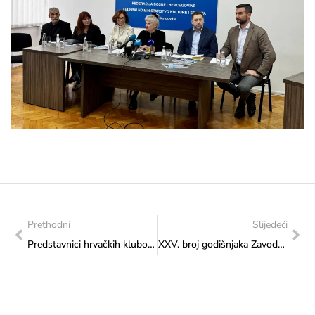
Prethodni
Slijedeći
Predstavnici hrvačkih klubova „Sarajevo“, „Bosna“ i „Željezničar“ u posjeti Ministarstvu: Razgovarano o formiranju Hrvačkog saveza Federacije Bosne i Hercegovine
XXV. broj godišnjaka Zavoda za zaštitu spomenika “Naše starine”
Meni