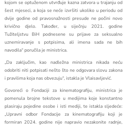
kojom se optuženom utvrđuje kazna zatvora u trajanju od
šest mjeseci, a koja se neće izvršiti ukoliko u periodu od
dvije godine od pravosnažnosti presude ne počini novo
krivično djelo. Također, u siječnju 2021. godine
Tužiteljstvu BiH podnesene su prijave za seksualno
uznemiravanje s potpisima, ali imena sada ne bih
navodila“ poručila je ministrica.
„Da zaključim, kao nadležna ministrica nikada neću
odobriti niti potpisati nešto što ne odgovara slovu zakona
i pravilima koja nas obvezuju“, istakla je Vlaisavljević.
Govoreći o Fondaciji za kinematografiju, ministrica je
pomenula brojne tekstove u medijima koje konstantno
plasiraju pojedine osobe i isti mediji, te istakla sljedeće:
„Upravni odbor Fondacije za kinematografiju koji je
formiran 2024. godine nije napravio nezakonite radnje,