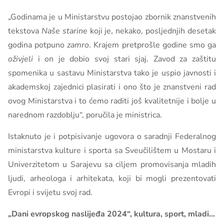
„Godinama je u Ministarstvu postojao zbornik znanstvenih
tekstova
Naše starine
koji je, nekako, posljednjih desetak
godina potpuno
zamro
. Krajem pretprošle godine smo ga
oživjeli
i on je dobio svoj stari sjaj. Zavod za zaštitu
spomenika u sastavu Ministarstva tako je uspio javnosti i
akademskoj zajednici plasirati i ono što je znanstveni rad
ovog Ministarstva i to ćemo raditi još kvalitetnije i bolje u
narednom razdoblju“, poručila je ministrica.
Istaknuto je i potpisivanje ugovora o saradnji Federalnog
ministarstva kulture i sporta sa Sveučilištem u Mostaru i
Univerzitetom u Sarajevu sa ciljem promovisanja mladih
ljudi, arheologa i arhitekata, koji bi mogli prezentovati
Evropi i svijetu svoj rad.
„Dani evropskog naslijeđa 2024“, kultura, sport, mladi…