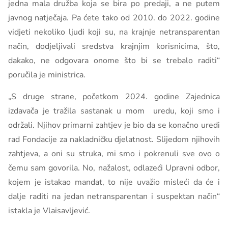
jedna mala družba koja se bira po predaji, a ne putem
javnog natječaja. Pa ćete tako od 2010. do 2022. godine
vidjeti nekoliko ljudi koji su, na krajnje netransparentan
način, dodjeljivali sredstva krajnjim korisnicima, što,
dakako, ne odgovara onome što bi se trebalo raditi“
poručila je ministrica.
„S druge strane, početkom 2024. godine Zajednica
izdavača je tražila sastanak u mom uredu, koji smo i
održali. Njihov primarni zahtjev je bio da se konačno uredi
rad Fondacije za nakladničku djelatnost. Slijedom njihovih
zahtjeva, a oni su struka, mi smo i pokrenuli sve ovo o
čemu sam govorila. No, nažalost, odlazeći Upravni odbor,
kojem je istakao mandat, to nije uvažio misleći da će i
dalje raditi na jedan netransparentan i suspektan način“
istakla je Vlaisavljević.