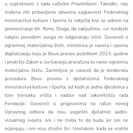
u suprotnosti s tada važećim Pravilnikom. Također, nije
tražena niti pribavljena obvezna suglasnost Federalnog
ministarstva kulture i športa za natječaj koji se odnosi na
promoviranje bh. filma. Stoga, da zaključimo, svi medijski
natpisi povodom ovoga ne odgovaraju istini. Govoreći o
ogromnoj materijalnoj šteti, ministrica je navela i spornu
digitalizaciju koju je Beus proveo početkom 2023. godine
i prekršio Zakon o izvršavanju proračuna te nanio ogromnu
materijalnu štetu. Zanimljivo je navesti da je tendersku
proceduru Beus proveo s djelatnicima Federalnog
ministarstva kulture i športa, od kojih je jedna djelatnica u
tom trenutku vršila i nadzor nad zakonitošću rada
Fondacije. Govoreći o prigovorima na račun novog
Upravnog odbora da nisu uspješni djelatnici audio-
vizualnog svijeta, oni i ne treba to da budu jer oni ne
ocjenjuju, i oni nisu stručni žiri. Uostalom, kada se vratite