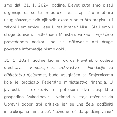
smo dali 31. 1. 2024. godine. Devet puta smo pisali
urgencije da se te preporuke realiziraju, što implicira
usuglašavanje svih njihovih akata s onim što propisuju i
zakoni i smjernice. Jesu li realizirane? Nisu! Slali smo i
druge dopise iz nadležnosti Ministarstva kao i izvješće o
provedenom nadzoru no niti očitovanje niti druge
povratne informacije nismo dobili.
31. 1. 2024. godine bio je rok da Pravilnik o dodjeli
sredstava
Fondacije za izdavaštvo
i
Fondacije za
bibliotečku djelatnost
, bude usuglašen sa Smjernicama
koje je propisalo Federalno ministarstvo financija. U
javnosti, s ekskluzivnim potpisom dva suspektna
gospodina, Vukadinović i Neimarlija, stoje rečenice da
Upravni odbor trpi pritiske jer se „ne žele podčiniti
instrukcijama ministrice“. Nužno je reći da „podčinjavanje“