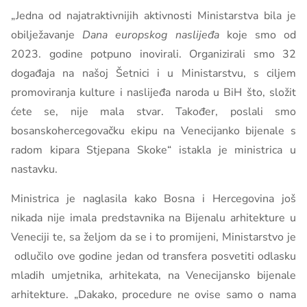
„Jedna od najatraktivnijih aktivnosti Ministarstva bila je
obilježavanje
Dana europskog naslijeđa
koje smo od
2023. godine potpuno inovirali. Organizirali smo 32
događaja na našoj Šetnici i u Ministarstvu, s ciljem
promoviranja kulture i naslijeđa naroda u BiH što, složit
ćete se, nije mala stvar. Također, poslali smo
bosanskohercegovačku ekipu na Venecijanko bijenale s
radom kipara Stjepana Skoke“ istakla je ministrica u
nastavku.
Ministrica je naglasila kako Bosna i Hercegovina još
nikada nije imala predstavnika na Bijenalu arhitekture u
Veneciji te, sa željom da se i to promijeni, Ministarstvo je
odlučilo ove godine jedan od transfera posvetiti odlasku
mladih umjetnika, arhitekata, na Venecijansko bijenale
arhitekture. „Dakako, procedure ne ovise samo o nama