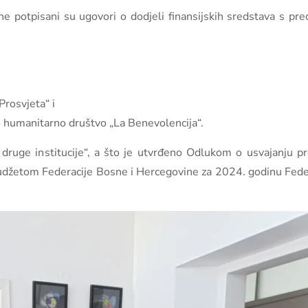
 potpisani su ugovori o dodjeli finansijskih sredstava s pred
rosvjeta“ i
 humanitarno društvo „La Benevolencija“.
 i druge institucije“, a što je utvrđeno Odlukom o usvajanju 
 Budžetom Federacije Bosne i Hercegovine za 2024. godinu Fed