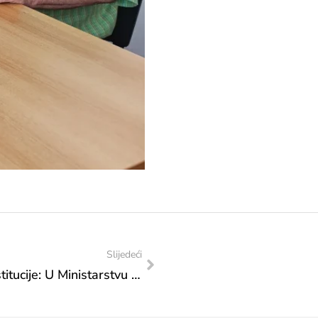
Slijedeći
Transfer za kulturna društva i druge institucije: U Ministarstvu potpisan Ugovor o dodjeli financijskih sredstava s Udrugom građana Matica hrvatska Mostar