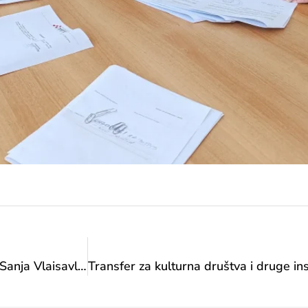
Konferencija za medije u Ministarstvu: Ministrica Sanja Vlaisavljević ukazala na neriješen status institucija kulture i nepovoljan položaj filmskih radnika