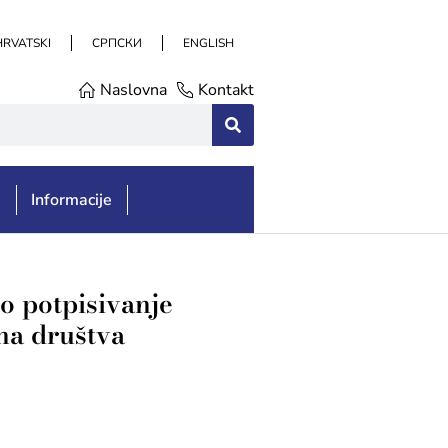
HRVATSKI
СРПСКИ
ENGLISH
Naslovna
Kontakt
e
Informacije
no potpisivanje
lna društva