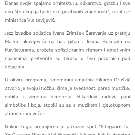
Danas ovdje spajamo arhitekturu, slikarstvo, glazbu i sve
ono što okuplja ljude oko pozitivnih vrijednosti”, kazala je
ministrica Vlaisavljević.
Jazz
izvedbe solistice Ivane Zrimšek Šaravanja uz pratnju
Marka Jakovljevića na bas gitari i Josipa Bošnjaka na
klavijaturama, prožete sofisticiranim ritmom i emotivnim
nijansama, pretvorile su terasu u živu pozornicu pod
oblacima.
U okviru programa, renomirani umjetnik Rikardo Druškić
otvorio je svoju izložbu, čime je svečanost, pored muzičke,
dobila i vizuelnu dimenziju. Rikardovi radovi, puni
simbolike i boja, stopili su se s muzikom i cjelokupnom
atmosferom večeri.
Nakon toga, premijerno je prikazan spot “Ellegance for