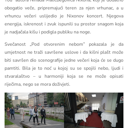
You” autora Nihada Maličbegovića Nixona, koji je dodatno
obogatio veče, pripremajući teren za njen vrhunac, a u
vrhuncu večeri uslijedio je Nixonov koncert. Njegova
energija, iskrenost i zvuk ispunili su prostor snagom koja
je nadjačala kišu i podigla publiku na noge.
Svečanost „Pod otvorenim nebom” pokazala je da
umjetnost ne traži savršene uslove i da kišni plašt može
biti savršen dio scenografije jedne večeri koja će se dugo
pamtiti. Bila je to noć u kojoj su se spojili nebo, ljudi i
stvaralaštvo – u harmoniji koja se ne može opisati
riječima, nego se mora doživjeti.