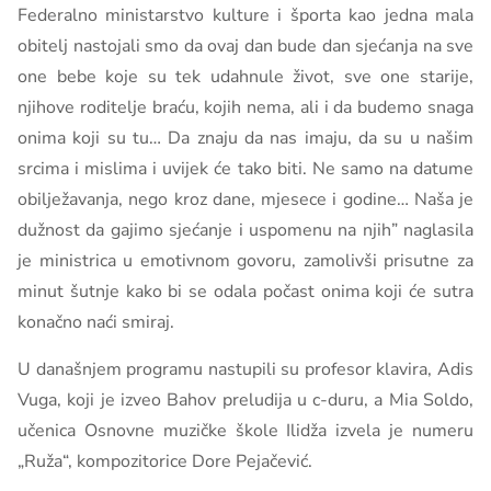
Federalno ministarstvo kulture i športa kao jedna mala
obitelj nastojali smo da ovaj dan bude dan sjećanja na sve
one bebe koje su tek udahnule život, sve one starije,
njihove roditelje braću, kojih nema, ali i da budemo snaga
onima koji su tu… Da znaju da nas imaju, da su u našim
srcima i mislima i uvijek će tako biti. Ne samo na datume
obilježavanja, nego kroz dane, mjesece i godine… Naša je
dužnost da gajimo sjećanje i uspomenu na njih” naglasila
je ministrica u emotivnom govoru, zamolivši prisutne za
minut šutnje kako bi se odala počast onima koji će sutra
konačno naći smiraj.
U današnjem programu nastupili su profesor klavira, Adis
Vuga, koji je izveo Bahov preludija u c-duru, a Mia Soldo,
učenica Osnovne muzičke škole Ilidža izvela je numeru
„Ruža“, kompozitorice Dore Pejačević.