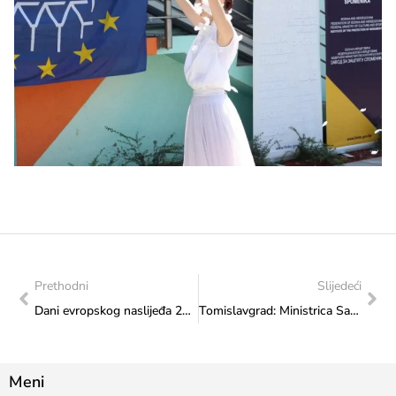
Prethodni
Slijedeći
Dani evropskog naslijeđa 2024: Srijeda uz izmijenjen sadržaj u susret godišnjici genocida u Srebrenici
Tomislavgrad: Ministrica Sanja Vlaisavljević uručila nagradu najljepšoj Hrvatici u narodnoj nošnji izvan RH
Meni