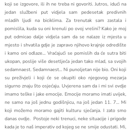
koji se izgovore, ili ih ne treba ni govoriti. Jutros, idući na
jedan službeni put vidjela sam pedesetak predivnih
mladih ljudi na biciklima. Za trenutak sam zastala i
pomislila, kuda su oni krenuli po ovoj vrelini? Kako je moj
put odmicao dalje vidjela sam da se nalaze iz mjesta u
mjesto i shvatila gdje je zapravo njihovo krajnje odredište
i kamo oni odlaze… Vraćajući se pomislih da će sutra biti
ukopan, poslije više desetljeća jedan tako mlad, sa svojih
sedamnaest. Sedamnaest… Ni punoljetan nije bio. Oni koji
su preživjeli i koji će se okupiti oko njegovog mezarja
sigurno znaju što osjećaju. Uvjerena sam da i mi svi ovdje
imamo teške i jake emocije. Emocije moramo imati uvijek,
ne samo na još jednu godišnjicu, na još jedan 11. 7… Mi
koji možemo moramo gajiti kulturu sjećanja. I zato smo
danas ovdje. Postoje neki trenuci, neke situacije i prigode
kada je to naš imperativ od kojeg se ne smije odustati. Mi,