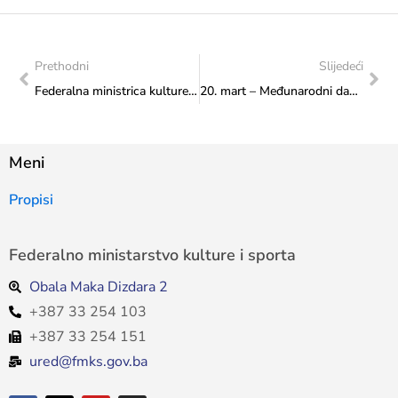
Prethodni
Slijedeći
Federalna ministrica kulture i sporta Sanja Vlaisavljević prisustvovala Danu škole KŠC „Sv. Josip“ Sarajevo
20. mart – Međunarodni dan pripovijedanja
Meni
Propisi
Federalno ministarstvo kulture i sporta
Obala Maka Dizdara 2
+387 33 254 103
+387 33 254 151
ured@fmks.gov.ba